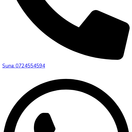
Suna: 0724554594