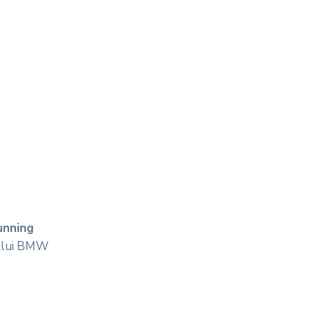
unning
dului BMW